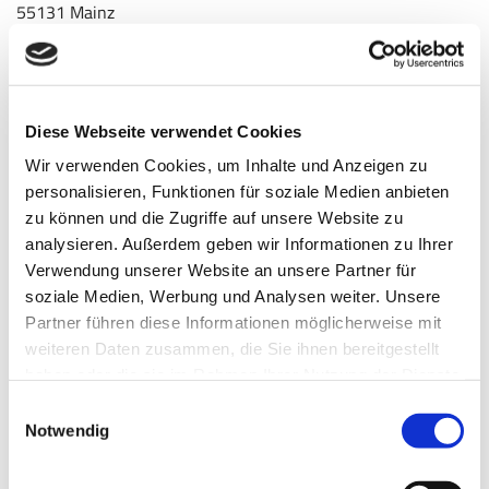
55131 Mainz
Telefon:
06131 9 52 10-0
Telefax: 06131 9 52 10-40
E-Mail:
info@sbk-rlp.de
www.sbk-rlp.de
Diese Webseite verwendet Cookies
Wir verwenden Cookies, um Inhalte und Anzeigen zu
Berufsbezeichnung und berufsrechtliche Regelungen
personalisieren, Funktionen für soziale Medien anbieten
Berufsbezeichnung:
Steuerberater
zu können und die Zugriffe auf unsere Website zu
analysieren. Außerdem geben wir Informationen zu Ihrer
Zuständige Kammer:
Steuerberaterkammer Rheinland-Pfalz
Verwendung unserer Website an unsere Partner für
Verliehen durch:
Bundesrepublik Deutschland
soziale Medien, Werbung und Analysen weiter. Unsere
Partner führen diese Informationen möglicherweise mit
Es gelten folgende berufsrechtliche Regelungen:
weiteren Daten zusammen, die Sie ihnen bereitgestellt
Steuerberatungsgesetz (StBerG), Durchführungsverordnung
haben oder die sie im Rahmen Ihrer Nutzung der Dienste
zum Steuerberatungsgesetz (DVStB), Berufsordnung der
gesammelt haben.
Einwilligungsauswahl
Bundes-Steuerberaterkammer (BOStB),
Notwendig
Steuerberatervergütungsverordnung (StBVV)
Regelungen einsehbar unter:
www.bstbk.de