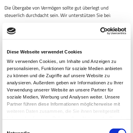
Die Übergabe von Vermögen sollte gut überlegt und
steuerlich durchdacht sein. Wir unterstützen Sie bei:
Nachlassplanung mit Weitblick
Erbfolgegestaltung unter Berücksichtigung aller
Freibeträge
Diese Webseite verwendet Cookies
Schenkungen zu Lebzeiten zur Steueroptimierung und
Wir verwenden Cookies, um Inhalte und Anzeigen zu
Vermeidung späterer Konflikte
personalisieren, Funktionen für soziale Medien anbieten
zu können und die Zugriffe auf unsere Website zu
So sichern Sie Ihr Vermögen – und den Familienfrieden.
analysieren. Außerdem geben wir Informationen zu Ihrer
Verwendung unserer Website an unsere Partner für
⑤ Steuerliche Prüfung von Verträgen
soziale Medien, Werbung und Analysen weiter. Unsere
– vor der Unterschrift sicher sein
Partner führen diese Informationen möglicherweise mit
weiteren Daten zusammen, die Sie ihnen bereitgestellt
haben oder die sie im Rahmen Ihrer Nutzung der Dienste
Notarverträge, Erbverzicht, Kaufverträge oder Eheverträge
gesammelt haben.
können steuerliche Auswirkungen haben. Wir prüfen Ihre
Einwilligungsauswahl